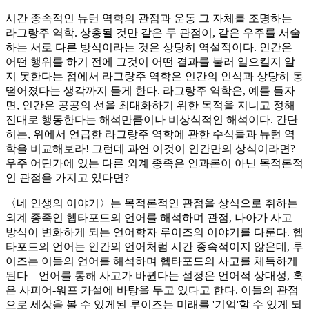
시간 종속적인 뉴턴 역학의 관점과 운동 그 자체를 조명하는
라그랑주 역학. 상충될 것만 같은 두 관점이, 같은 우주를 서술
하는 서로 다른 방식이라는 것은 상당히 역설적이다. 인간은
어떤 행위를 하기 전에 그것이 어떤 결과를 불러 일으킬지 알
지 못한다는 점에서 라그랑주 역학은 인간의 인식과 상당히 동
떨어졌다는 생각까지 들게 한다. 라그랑주 역학은, 예를 들자
면, 인간은 공공의 선을 최대화하기 위한 목적을 지니고 정해
진대로 행동한다는 해석만큼이나 비상식적인 해석이다. 간단
히는, 위에서 언급한 라그랑주 역학에 관한 수식들과 뉴턴 역
학을 비교해보라! 그런데 과연 이것이 인간만의 상식이라면?
우주 어딘가에 있는 다른 외계 종족은 인과론이 아닌 목적론적
인 관점을 가지고 있다면?
〈네 인생의 이야기〉는 목적론적인 관점을 상식으로 취하는
외계 종족인 헵타포드의 언어를 해석하며 관점, 나아가 사고
방식이 변화하게 되는 언어학자 루이즈의 이야기를 다룬다. 헵
타포드의 언어는 인간의 언어처럼 시간 종속적이지 않은데, 루
이즈는 이들의 언어를 해석하며 헵타포드의 사고를 체득하게
된다—언어를 통해 사고가 바뀐다는 설정은 언어적 상대성, 혹
은 사피어-워프 가설에 바탕을 두고 있다고 한다. 이들의 관점
으로 세상을 볼 수 있게된 루이즈는 미래를 '기억'할 수 있게 되