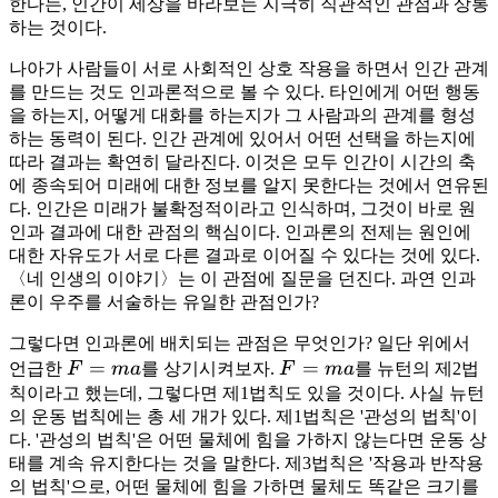
한다는, 인간이 세상을 바라보는 지극히 직관적인 관점과 상통
하는 것이다.
나아가 사람들이 서로 사회적인 상호 작용을 하면서 인간 관계
를 만드는 것도 인과론적으로 볼 수 있다. 타인에게 어떤 행동
을 하는지, 어떻게 대화를 하는지가 그 사람과의 관계를 형성
하는 동력이 된다. 인간 관계에 있어서 어떤 선택을 하는지에
따라 결과는 확연히 달라진다. 이것은 모두 인간이 시간의 축
에 종속되어 미래에 대한 정보를 알지 못한다는 것에서 연유된
다. 인간은 미래가 불확정적이라고 인식하며, 그것이 바로 원
인과 결과에 대한 관점의 핵심이다. 인과론의 전제는 원인에
대한 자유도가 서로 다른 결과로 이어질 수 있다는 것에 있다.
〈네 인생의 이야기〉는 이 관점에 질문을 던진다. 과연 인과
론이 우주를 서술하는 유일한 관점인가?
그렇다면 인과론에 배치되는 관점은 무엇인가? 일단 위에서
F
=
F
=
언급한
F
ma
를 상기시켜보자.
F
ma
를 뉴턴의 제2법
=
=
칙이라고 했는데, 그렇다면 제1법칙도 있을 것이다. 사실 뉴턴
의 운동 법칙에는 총 세 개가 있다. 제1법칙은 '관성의 법칙'이
ma
ma
다. '관성의 법칙'은 어떤 물체에 힘을 가하지 않는다면 운동 상
태를 계속 유지한다는 것을 말한다. 제3법칙은 '작용과 반작용
의 법칙'으로, 어떤 물체에 힘을 가하면 물체도 똑같은 크기를