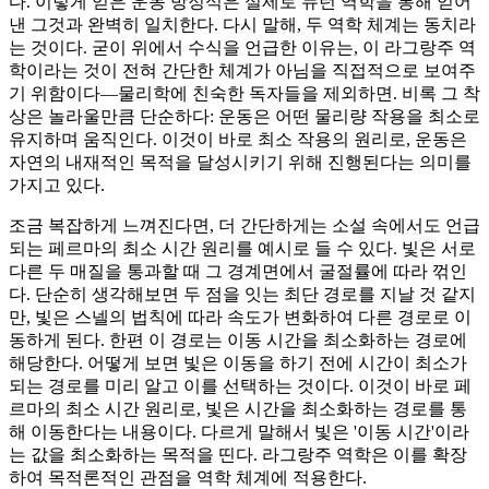
다. 이렇게 얻은 운동 방정식은 실제로 뉴턴 역학을 통해 얻어
t)
낸 그것과 완벽히 일치한다. 다시 말해, 두 역학 체계는 동치라
는 것이다. 굳이 위에서 수식을 언급한 이유는, 이 라그랑주 역
학이라는 것이 전혀 간단한 체계가 아님을 직접적으로 보여주
기 위함이다—물리학에 친숙한 독자들을 제외하면. 비록 그 착
상은 놀라울만큼 단순하다: 운동은 어떤 물리량 작용을 최소로
유지하며 움직인다. 이것이 바로 최소 작용의 원리로, 운동은
자연의 내재적인 목적을 달성시키기 위해 진행된다는 의미를
가지고 있다.
조금 복잡하게 느껴진다면, 더 간단하게는 소설 속에서도 언급
되는 페르마의 최소 시간 원리를 예시로 들 수 있다. 빛은 서로
다른 두 매질을 통과할 때 그 경계면에서 굴절률에 따라 꺾인
다. 단순히 생각해보면 두 점을 잇는 최단 경로를 지날 것 같지
만, 빛은 스넬의 법칙에 따라 속도가 변화하여 다른 경로로 이
동하게 된다. 한편 이 경로는 이동 시간을 최소화하는 경로에
해당한다. 어떻게 보면 빛은 이동을 하기 전에 시간이 최소가
되는 경로를 미리 알고 이를 선택하는 것이다. 이것이 바로 페
르마의 최소 시간 원리로, 빛은 시간을 최소화하는 경로를 통
해 이동한다는 내용이다. 다르게 말해서 빛은 '이동 시간'이라
는 값을 최소화하는 목적을 띤다. 라그랑주 역학은 이를 확장
하여 목적론적인 관점을 역학 체계에 적용한다.