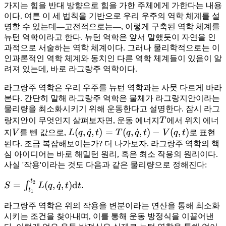
가지는 힘을 반대 방향으로 힘을 가한 주체에게 가한다는 내용
이다. 여튼 이 세 법칙을 기반으로 우리 우주의 역학 체계를 설
명할 수 있는데—고전적으로는—, 이렇게 구축된 역학 체계를
뉴턴 역학이라고 한다. 뉴턴 역학은 앞서 말했듯이 자연을 인
과적으로 서술하는 역학 체계이다. 그러나 물리학적으로는 이
인과론적인 역학 체계와 동치인 다른 역학 체계들이 있음이 알
려져 있는데, 바로 라그랑주 역학이다.
라그랑주 역학은 우리 우주를 뉴턴 역학과는 사뭇 다르게 바라
본다. 간단히 말해 라그랑주 역학은 물체가 라그랑지안이라는
물리량을 최소화시키기 위해 운동한다고 설명한다. 잠시 라그
T
랑지안이 무엇인지 살펴보자면, 운동 에너지
T
에서 위치 에너
V
L(q,
(
,
˙
,
)
=
(
,
˙
,
)
−
(
,
)
지
V
를 뺀 값으로,
L
q
q
t
T
q
q
t
V
q
t
로 표현
\dot
된다. 조금 복잡해보이는가? 더 나가보자. 라그랑주 역학의 핵
심 아이디어는 바로 해밀턴 원리, 혹은 최소 작용의 원리이다.
q, t)
사실 '작용'이라는 것도 다음과 같은 물리량으로 정해진다:
=
T(q,
t
S =
2
=
(
,
˙
,
)
d
.
∫
S
L
q
q
t
t
\dot
t
1
\int_{t_1}^{t_2}
q, t)
라그랑주 역학은 위의 작용을 변분이라는 연산을 통해 최소화
L(q, \dot q, t)
-
시키는 조건을 찾아내며, 이를 통해 운동 방정식을 이끌어낸
\mathrm{d}t.
V(q,