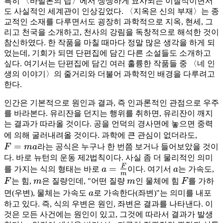
특히 〈바빌론의 탑〉에서 생생하게 묘사되는 이질적이면서
도 사실적인 세계관이 인상깊었다. 〈지옥은 신의 부재〉는 종
교적인 소재를 다루면서도 굉장히 과학적으로 지옥, 현세, 그
리고 천국을 소개하고, 천사의 강림을 독창적으로 해석한 것이
참신하였다. 한 작품을 마칠 때마다 정말 많은 생각을 하게 되
었는데, 기회가 되면 단편집에 담긴 다른 소설들도 소개하고
싶다. 여기서는 단편집에 담긴 여러 훌륭한 작품들 중 〈네 인
생의 이야기〉의 줄거리와 더불어 과학적인 배경을 다루려고
한다.
인간은 기본적으로 원인과 결과, 즉 인과론적인 관점으로 우주
를 바라본다. 유리잔을 던지는 행위를 취하면, 유리잔이 깨지
는 결과가 따라올 것이다. 공을 언덕의 경사면에 놓으면 중력
F
에 의해 굴러내려올 것이다. 과학에 큰 관심이 없더라도,
=
=
F
ma
라는 공식은 누구나 한 번쯤 보거나 들어보았을 것이
ma
다. 바로 뉴턴의 운동 제2법칙이다. 사실 좀 더 물리적인 의미
F
a =
=
a
F
를 가지는 식의 형태는 바로
a
이다. 여기서
a
는 가속도,
m
\frac
m
m
F
F
는 힘,
m
은 질량인데, "어떤 질량
m
인 물체에 힘
F
를 가하
F m
a
면(우변), 물체는 가속도
a
로 가속한다(좌변)"는 의미를 내포
하고 있다. 즉, 식의 우변은 원인, 좌변은 결과를 나타낸다. 이
것은 모든 사건에는 원인이 있고, 그것에 따라서 결과가 발생