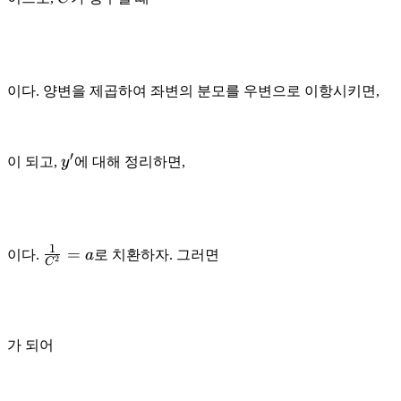
이다. 양변을 제곱하여 좌변의 분모를 우변으로 이항시키면,
′
y'
이 되고,
y
에 대해 정리하면,
1
\frac{1}
=
이다.
a
로 치환하자. 그러면
2
C
{C^2}
= a
가 되어