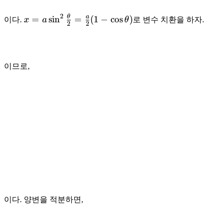
2
θ
a
x = a
=
sin
=
(
1
−
cos
)
이다.
x
a
θ
로 변수 치환을 하자.
2
2
\sin^2
\frac
\theta
2 =
이므로,
\frac a
2 (1 -
\cos
\theta)
이다. 양변을 적분하면,