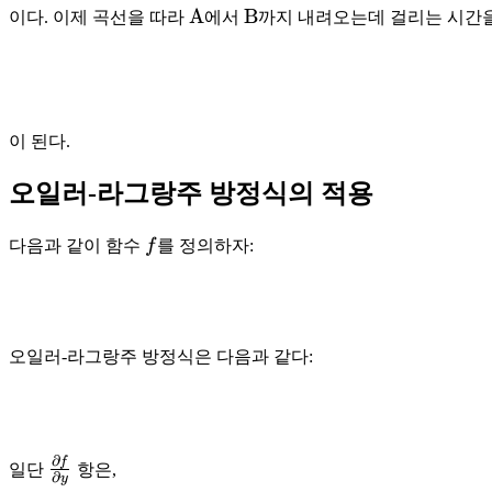
\mathrm
\mathrm
A
B
이다. 이제 곡선을 따라
에서
까지 내려오는데 걸리는 시간
A
B
이 된다.
오일러-라그랑주 방정식의 적용
f
다음과 같이 함수
f
를 정의하자:
오일러-라그랑주 방정식은 다음과 같다:
∂
f
\frac{\partial
일단
항은,
∂
y