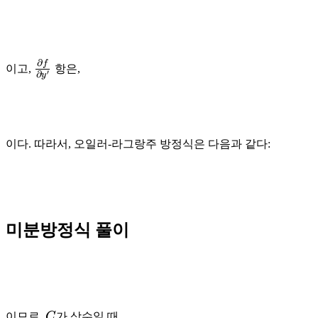
f}{\partial y}
∂
f
\frac{\partial
이고,
항은,
′
∂
y
f}{\partial
y'}
이다. 따라서, 오일러-라그랑주 방정식은 다음과 같다:
미분방정식 풀이
C
이므로,
C
가 상수일 때