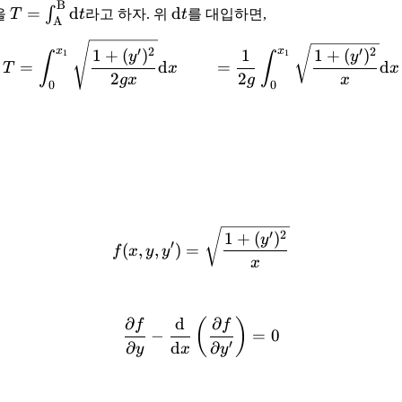
B
T =
\mathrm
=
d
d
∫
을
T
t
라고 하자. 위
t
를 대입하면,
A
\int_\mathrm{A}^\mathrm{B}
d t
T = \int_0^{x_1} \sqrt{\
\mathrm d t
x
x
′
2
′
2
1
+
(
)
1
1
+
(
)
1
1
y
y
∫
∫
=
d
=
d
T
x
x
2
2
gx
g
x
0
0
f(x, y, y') = \sqrt{\frac{1
′
2
1
+
(
)
y
′
(
,
,
)
=
f
x
y
y
x
∂
d
∂
\frac{\partial f}{\partial
(
)
f
f
−
=
0
′
∂
d
∂
y
x
y