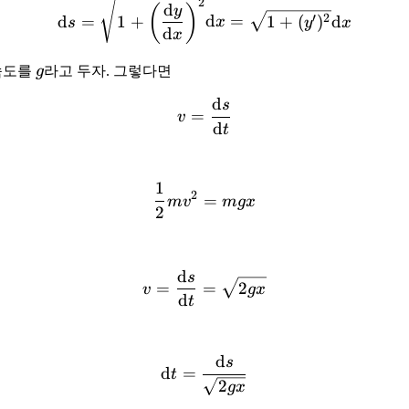
\mathrm{d} s = \sqrt{1 +
2
d
(
)
y
′
2
d
=
1
+
d
=
1
+
(
)
d
s
x
y
x
d
x
g
속도를
g
라고 두자. 그렇다면
d
s
v = \frac{\mathrm d s}{\
=
v
d
t
1
\frac 12 m v^2 = mgx
2
=
m
v
m
gx
2
d
s
v = \frac{\mathrm d s}{\
=
=
2
v
gx
d
t
d
s
\mathrm d t = \frac{\mat
d
=
t
2
gx