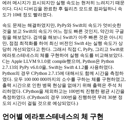
에러 메시지가 표시되지만 실행 속도는 현저히 느려지기 때문
이다. 다시 디버깅을 완료한 후 릴리즈 모드로 컴파일하니 속
도가 10배 정도 빨라졌다.
속도 문제는 해결하였지만, PyPy와 Swift의 속도가 엇비슷한
것을 보고 Swift의 속도가 어느 정도 빠른 것인지, 약간의 구글
링을 해보았다. 검색을 해보니 Swift가 아주 빠른 것은 아니지
만, 점점 최적화를 하여 최신 버전인 Swift 4는 실행 속도가 상
당히 개선되었다고 한다. 그래서 직접 C, PyPy, 그리고 Swift로
에라토스테네스의 체를 구현하여 실행 속도를 비교해보았다.
C는 Apple LLVM 9.1.0로 compile했으며, Python은 Python
2.7.13의 PyPy v6.0.0을, Swift는 Swift 4.1.2를 사용하였다.
Python의 경우 CPython 2.7.15에 대해서도 함께 시간을 측정하
였다. 모두 100 000 000까지의 소수를 구하는 체를 구현하였고,
출력 시간으로 인한 병목 현상을 없애기 위해 출력은 주석 처
리하였다. CPython을 제외하고는 100번씩 진행한 평균 시간을
측정하였다. (CPython의 경우 100번을 진행하면 무려 30분 정
도의 시간이 걸릴 것으로 예상되었다.)
언어별 에라토스테네스의 체 구현