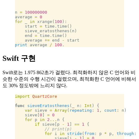
n 
=
 100000000
average 
=
 0
for
 _ 
in
 xrange(
100
):
    start 
=
 time.time()
    sieve_eratosthenes(n)
    end 
=
 time.time()
    average 
+=
 end 
-
 start
print
 average 
/
 100
.
Swift 구현
Swift로는 1.975 862초가 걸렸다. 최적화하지 않은 C 언어와 비
슷한 수준의 수행 시간이 걸렸으며, 최적화한 C 언어에 비해서
도 30% 정도밖에 느리지 않다.
import
 QuartzCore
func
 sieveEratosthenes
(
_
 n: 
Int
) {
    var
 sieve 
=
 Array
(
repeating
: 
1
, 
count
: n)
    sieve[
0
] 
=
 0
    for
 p 
in
 2
...
n {
        if
 sieve[p 
-
 1
] 
==
 1
 {
            // print(p)
            for
 i 
in
 stride
(
from
: p 
*
 p, 
through
: 
                sieve[i 
-
 1
] 
=
 0