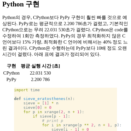
Python 구현
Python의 경우, CPython보다 PyPy 구현이 훨씬 빠를 것으로 예
상된다. PyPy로는 평균적으로 2.200 786초가 걸렸고, 기본적인
CPython으로는 무려 22.031 530초가 걸렸다. CPython은 code를
수정하여 1회만 측정하였다. PyPy의 경우 최적화하지 않은 C
언어보다 15% 가량, 최적화한 C 언어에 비해서는 40% 정도 느
린 결과이다. CPython은 수행하는데 PyPy보다 10배 정도 오랜
시간이 걸렸다. 아래 표에 결과가 정리되어 있다.
구현
평균 실행 시간 [초]
CPython
22.031 530
PyPy
2.200 786
import
 time
def
 sieve_eratosthenes
(n):
    sieve 
=
 [
1
] 
*
 n
    sieve[
0
] 
=
 0
    for
 p 
in
 xrange(
2
, n 
+
 1
):
        if
 sieve[p 
-
 1
]:
            # print p
            for
 i 
in
 xrange(p 
**
 2
, n 
+
 1
, p):
                sieve[i 
-
 1
] 
=
 0