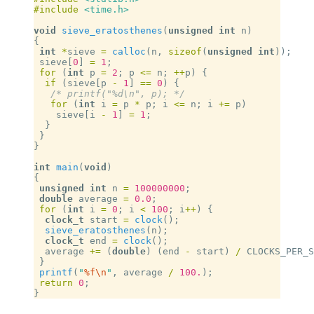
#include
 <time.h>
void
 sieve_eratosthenes
(
unsigned
 int
 n)
{
 int
 *
sieve 
=
 calloc
(n, 
sizeof
(
unsigned
 int
));
 sieve[
0
] 
=
 1
;
 for
 (
int
 p 
=
 2
; p 
<=
 n; 
++
p) {
  if
 (sieve[p 
-
 1
] 
==
 0
) {
   /* printf("%d\n", p); */
   for
 (
int
 i 
=
 p 
*
 p; i 
<=
 n; i 
+=
 p)
    sieve[i 
-
 1
] 
=
 1
;
  }
 }
}
int
 main
(
void
)
{
 unsigned
 int
 n 
=
 100000000
;
 double
 average 
=
 0.0
;
 for
 (
int
 i 
=
 0
; i 
<
 100
; i
++
) {
  clock_t
 start 
=
 clock
();
  sieve_eratosthenes
(n);
  clock_t
 end 
=
 clock
();
  average 
+=
 (
double
) (end 
-
 start) 
/
 CLOCKS_PER_S
 }
 printf
(
"
%f\n
"
, average 
/
 100.
);
 return
 0
;
}