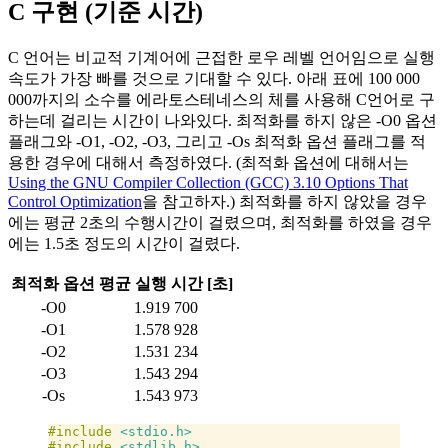
C 구현 (기준 시간)
C 언어는 비교적 기계어에 근접한 로우 레벨 언어임으로 실행
속도가 가장 빠를 것으로 기대할 수 있다. 아래 표에 100 000
000까지의 소수를 에라토스테네스의 체를 사용해 C언어로 구
하는데 걸리는 시간이 나와있다. 최적화를 하지 않은 -O0 옵션
플래그와 -O1, -O2, -O3, 그리고 -Os 최적화 옵션 플래그를 적
용한 경우에 대해서 측정하였다. (최적화 옵션에 대해서는
Using the GNU Compiler Collection (GCC) 3.10 Options That
Control Optimization
을 참고하자.) 최적화를 하지 않았을 경우
에는 평균 2초의 수행시간이 걸렸으며, 최적화를 하였을 경우
에는 1.5초 정도의 시간이 걸렸다.
최적화 옵션
평균 실행 시간 [초]
-O0
1.919 700
-O1
1.578 928
-O2
1.531 234
-O3
1.543 294
-Os
1.543 973
#include
 <stdio.h>
#include
 <stdlib.h>