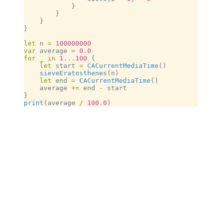
            }
        }
    }
}
let
 n 
=
 100000000
var
 average 
=
 0.0
for
 _ 
in
 1
...
100
 {
    let
 start 
=
 CACurrentMediaTime
()
    sieveEratosthenes
(n)
    let
 end 
=
 CACurrentMediaTime
()
    average 
+=
 end 
-
 start
}
print
(average 
/
 100.0
)