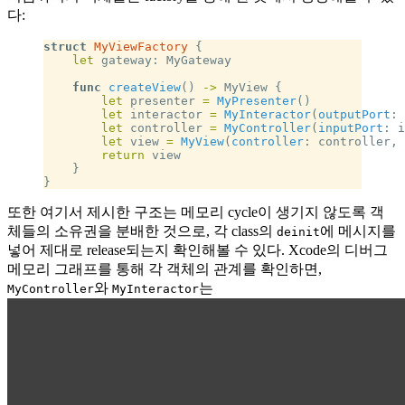
다:
struct
 MyViewFactory
 {
    let
 gateway: MyGateway
    func
 createView
() 
->
 MyView {
        let
 presenter 
=
 MyPresenter
()
        let
 interactor 
=
 MyInteractor
(
outputPort
: 
        let
 controller 
=
 MyController
(
inputPort
: i
        let
 view 
=
 MyView
(
controller
: controller, 
        return
 view
    }
}
또한 여기서 제시한 구조는 메모리 cycle이 생기지 않도록 객
체들의 소유권을 분배한 것으로, 각 class의
에 메시지를
deinit
넣어 제대로 release되는지 확인해볼 수 있다. Xcode의 디버그
메모리 그래프를 통해 각 객체의 관계를 확인하면,
와
는
MyController
MyInteractor