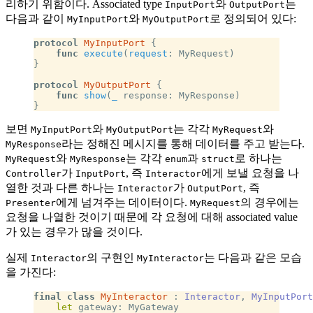
리하기 위함이다. Associated type
와
는
InputPort
OutputPort
다음과 같이
와
로 정의되어 있다:
MyInputPort
MyOutputPort
protocol
 MyInputPort
 {
    func
 execute
(
request
: MyRequest)
}
protocol
 MyOutputPort
 {
    func
 show
(
_
 response: MyResponse)
}
보면
와
는 각각
와
MyInputPort
MyOutputPort
MyRequest
라는 정해진 메시지를 통해 데이터를 주고 받는다.
MyResponse
와
는 각각
과
로 하나는
MyRequest
MyResponse
enum
struct
가
, 즉
에게 보낼 요청을 나
Controller
InputPort
Interactor
열한 것과 다른 하나는
가
, 즉
Interactor
OutputPort
에게 넘겨주는 데이터이다.
의 경우에는
Presenter
MyRequest
요청을 나열한 것이기 때문에 각 요청에 대해 associated value
가 있는 경우가 많을 것이다.
실제
의 구현인
는 다음과 같은 모습
Interactor
MyInteractor
을 가진다:
final
 class
 MyInteractor
 : 
Interactor
, 
MyInputPort
    let
 gateway: MyGateway