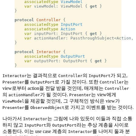
    associatedtype
 ViewModel
    var
 viewModel: ViewModel { 
get
 }
}
protocol
 Controller
 {
    associatedtype
 InputPort
    associatedtype
 Action
    var
 inputPort: InputPort { 
get
 }
    var
 actionHandler: PassthroughSubject<Action, 
}
protocol
 Interactor
 {
    associatedtype
 OutputPort
    var
 outputPort: OutputPort { 
get
 }
}
는 결과적으로
의
가 되고,
Interactor
Controller
InputPort
를
로 가질 것이다. 또한
는
Presenter
OutputPort
Controller
view로부터 action을 전달 받을 것인데, 매개체는
Controller
의
가 될 것이다.
는 view에게
actionHandler
Presenter
을 제공할 것인데, 그 구체적인 방식은 view가
ViewModel
를
로 가지고 이벤트를 받는 것이다.
Presenter
ObservedObject
나아가서
는 그림에 나와 있듯이 이들과 직접 소통
Interactor
하지 않고
와
라는 추상 계층을 사이로
InputPort
OutputPort
소통한다. 이는 use case 계층의
를 나머지 둘과 분
Interactor