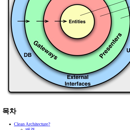
목차
Clean Architecture?
배경