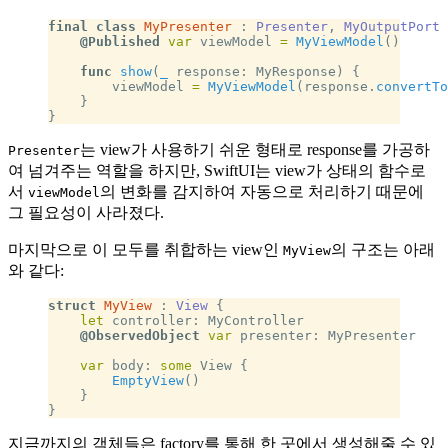
final
 class
 MyPresenter
 : 
Presenter
, 
MyOutputPort 
    @Published
 var
 viewModel 
=
 MyViewModel
()
    func
 show
(
_
 response: MyResponse) {
        viewModel 
=
 MyViewModel
(response.
convertTo
    }
}
는 view가 사용하기 쉬운 형태로 response를 가공하
Presenter
여 넘겨주는 역할을 하지만, SwiftUI는 view가 상태의 함수로
서
의 변화를 감지하여 자동으로 처리하기 때문에
viewModel
그 필요성이 사라졌다.
마지막으로 이 모두를 취합하는 view인
의 구조는 아래
MyView
와 같다:
struct
 MyView
 : 
View 
{
    let
 controller: MyController
    @ObservedObject
 var
 presenter: MyPresenter
    var
 body: 
some
 View {
        EmptyView
()
    }
}
지금까지의 객체들은 factory를 통해 한 곳에서 생성해줄 수 있