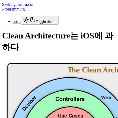
Seeking the Tao of
Programming
posts
Toggle theme
Clean Architecture는 iOS에 과
하다