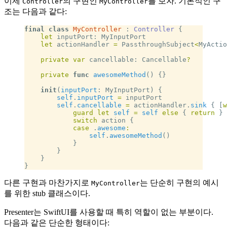
이제
의 구현인
를 보자. 기본적인 구
Controller
MyController
조는 다음과 같다:
final
 class
 MyController
 : 
Controller 
{
    let
 inputPort: MyInputPort
    let
 actionHandler 
=
 PassthroughSubject
<
MyActio
    private
 var
 cancellable: Cancellable
?
    private
 func
 awesomeMethod
() {}
    init
(
inputPort
: MyInputPort) {
        self
.
inputPort
 =
 inputPort
        self
.
cancellable
 =
 actionHandler.
sink
 { [
w
            guard
 let
 self
 =
 self
 else
 { 
return
 }
            switch
 action {
            case
 .
awesome
:
                self
.
awesomeMethod
()
            }
        }
    }
}
다른 구현과 마찬가지로
는 단순히 구현의 예시
MyController
를 위한 stub 클래스이다.
Presenter는 SwiftUI를 사용할 때 특히 역할이 없는 부분이다.
다음과 같은 단순한 형태이다: