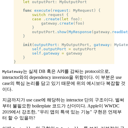
    let
 outputPort: MyOutputPort
    func
 execute
(
request
: MyRequest) {
        switch
 request {
        case
 .
create
(
let
 foo)
:
            gateway.
create
(foo)
        }
        outputPort.
show
(
MyResponse
(gateway.
readDat
    }
    init
(
outputPort
: MyOutputPort, 
gateway
: MyGate
        self
.
outputPort
 =
 outputPort
        self
.
gateway
 =
 gateway
    }
}
는 실제 DB 혹은 API를 감싸는 protocol으로,
MyGateway
interactor와의 dependency inversion을 위함이다. 이 부분은 use
case의 핵심 논리를 담고 있기 때문에 위의 예시보다 복잡할 것
이다.
지금까지가 use case에 해당하는 interactor 단의 구조이다. 벌써
부터 불필요한 boilerplate 코드가 산더미다. Apple이 WWDC
2019에서 강조한, "우리 앱의 특색 있는 기능" 구현은 언제부
터 할 수 있을까?