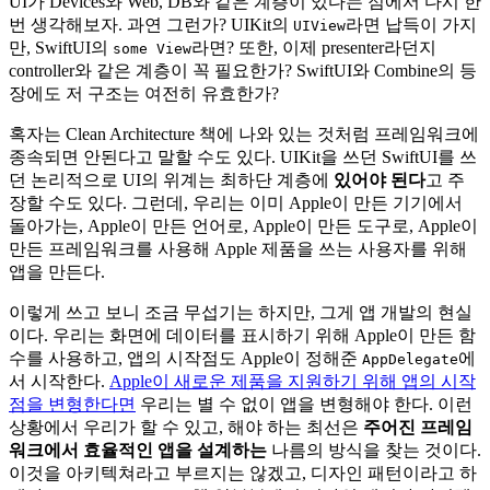
UI가 Devices와 Web, DB와 같은 계층이 있다는 점에서 다시 한
번 생각해보자. 과연 그런가? UIKit의
라면 납득이 가지
UIView
만, SwiftUI의
라면? 또한, 이제 presenter라던지
some View
controller와 같은 계층이 꼭 필요한가? SwiftUI와 Combine의 등
장에도 저 구조는 여전히 유효한가?
혹자는 Clean Architecture 책에 나와 있는 것처럼 프레임워크에
종속되면 안된다고 말할 수도 있다. UIKit을 쓰던 SwiftUI를 쓰
던 논리적으로 UI의 위계는 최하단 계층에
있어야 된다
고 주
장할 수도 있다. 그런데, 우리는 이미 Apple이 만든 기기에서
돌아가는, Apple이 만든 언어로, Apple이 만든 도구로, Apple이
만든 프레임워크를 사용해 Apple 제품을 쓰는 사용자를 위해
앱을 만든다.
이렇게 쓰고 보니 조금 무섭기는 하지만, 그게 앱 개발의 현실
이다. 우리는 화면에 데이터를 표시하기 위해 Apple이 만든 함
수를 사용하고, 앱의 시작점도 Apple이 정해준
에
AppDelegate
서 시작한다.
Apple이 새로운 제품을 지원하기 위해 앱의 시작
점을 변형한다면
우리는 별 수 없이 앱을 변형해야 한다. 이런
상황에서 우리가 할 수 있고, 해야 하는 최선은
주어진 프레임
워크에서 효율적인 앱을 설계하는
나름의 방식을 찾는 것이다.
이것을 아키텍쳐라고 부르지는 않겠고, 디자인 패턴이라고 하