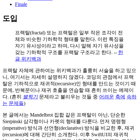
Finale
도입
프랙탈(fractal) 또는 프랙털은 일부 작은 조각이 전
체와 비슷한 기하학적 형태를 말한다. 이런 특징을
자기 유사성이라고 하며, 다시 말해 자기 유사성을
갖는 기하학적 구조를 프랙탈 구조라고 한다. --
한
글 위키백과
프랙탈 자체에 관하여는 위키백과가 훌륭히 서술을 하고 있으
니, 여기서는 자세히 설명하지 않겠다. 코딩의 관점에서 프랙
탈은 기하적으로 재귀적(recursive)인 형태를 만드는 것이기 때
문에, 반복문이나 재귀 호출을 연습할 때 흔히 쓰이는 예제이
다. (흔히
별찍기
문제라고 불리우는 것들 중
어려운
축에
속하
는
문제들
)
본 글에서는 Mandelbrot 집합 같은 프랙탈이 아닌, 단순한
Sierpinski 삼각형이나 카펫의 형태를 다룬다. 먼저 명령형
(imperative) 방식과 선언형(declarative) 방식을 비교한 후, 재귀
(recursion)에 대해 간단히 소개한다. 이후 SwiftUI의 재귀적