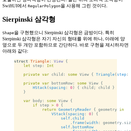
SwiftUI에서
을 사용해 그린 것이다.
RegularPolygon
Sierpinski 삼각형
을 구현했으니 Sierpinski 삼각형은 금방이다. 특히
Shape
Sierpinski 삼각형은 자기 자신의 형태를 위에 하나, 아래에 양
옆으로 두 개만 포함하므로 간단하다. 바로 구현을 제시하자면
아래와 같다:
struct
 Triangle
: 
View 
{
    let
 step: 
Int
    private
 var
 child: 
some
 View { 
Triangle
(
step
: 
    private
 var
 bottomRow: 
some
 View {
        HStack
(
spacing
: 
0
) { child; child }
    }
    var
 body: 
some
 View {
        if
 step 
>
 0
 {
            return
 GeometryReader
 { geometry 
in
                VStack
(
spacing
: 
0
) {
                    self
.
child
                        .
frame
(
width
: geometry.siz
                    self
.
bottomRow