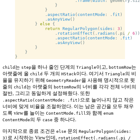
                        .
frame
(
width
: geometry.siz
                }
            }
            .
aspectRatio
(
contentMode
: .
fit
)
            .
asAnyView
()
        } 
else
 {
            return
 RegularPolygon
(
sides
: 
3
)
                .
rotationEffect
(.
radians
(.pi 
/
 6
))
                .
aspectRatio
(
contentMode
: .
fit
)
                .
asAnyView
()
        }
    }
}
는
을 하나 줄인 단계의
이고,
는
child
step
Triangle
bottomRow
아랫줄에 올
두 개의
이다. 여기서
의 비
child
HStack
Triangle
율을 유지하기 위해
을 사용해 명시적으로 윗
GeometryReader
줄의
는 아랫줄의
의 너비를 각각 전체 너비의
child
bottomRow
절반, 그리고 동일하게 설정해줬다. 또한
으로 늘어나지 않고 작은
.aspectRatio(contentMode: .fit)
너비에 맞게 비율을 조절하였다. 이는 남은 공간을 모두 채우
도록 view를 늘이는
와 함께
ContentMode.fill
enum
의 두
중 하나다.
ContentMode
case
마지막으로 종료 조건은
문의
else
RegularPolygon(sides:
로 시작하는 View인데,
3)
rotationEffect(.radians(.pi /