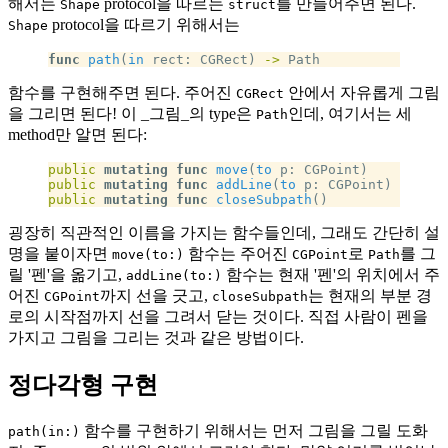
해서는
protocol을 따르는
를 만들어주면 된다.
Shape
struct
protocol을 따르기 위해서는
Shape
func
 path
(
in
 rect: CGRect) 
->
 Path
함수를 구현해주면 된다. 주어진
안에서 자유롭게 그림
CGRect
을 그리면 된다! 이 _그림_의 type은
인데, 여기서는 세
Path
method만 알면 된다:
public
 mutating
 func
 move
(
to
 p: CGPoint)
public
 mutating
 func
 addLine
(
to
 p: CGPoint)
public
 mutating
 func
 closeSubpath
()
굉장히 직관적인 이름을 가지는 함수들인데, 그래도 간단히 설
명을 붙이자면
함수는 주어진
로
를 그
move(to:)
CGPoint
Path
릴 '펜'을 옮기고,
함수는 현재 '펜'의 위치에서 주
addLine(to:)
어진
까지 선을 긋고,
는 현재의 부분 경
CGPoint
closeSubpath
로의 시작점까지 선을 그려서 닫는 것이다. 직접 사람이 펜을
가지고 그림을 그리는 것과 같은 방법이다.
정다각형 구현
함수를 구현하기 위해서는 먼저 그림을 그릴 도화
path(in:)