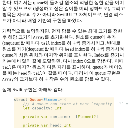
한다. 여기서는 queue에 들어갈 원소의 적당한 상한 값을 이미
알 수 있으므로 (생성하고 싶은 깊이를 미리 정하므로), 그리고
병목은 자료의 수가 아니라 SwiftUI 그 자체이므로, 연결 리스
트가 아니라 배열 기반의 구현을 하였다.
개략적으로 설명하자면, 먼저 담을 수 있는 최대 크기를 정한
후 해당 크기의
를 초기화한다. 원소를 queue에 추가
Array
(enqueue)할 때마다
index를 하나씩 증가시키고, 반대로
tail
원소를 제거(dequeue)할 때마다
index를 하나씩 증가시켜
head
queue의 처음 위치와 마지막 위치를 표시한다. Index를 증가시
키는데 배열의 끝에 도달하면, 다시 index 0으로 '감싼다'. 이때
은 마지막 원소의 다음 자리를 표시하며, queue가 비어있
tail
을 때는
와
이 같을 때이다. 따라서 이 queue 구현은
head
tail
의 크기보다 하나 작은 수의 원소를 담을 수 있다.
Array
실제 Swift 구현은 아래와 같다:
struct
 Queue
<
Element
> {
    /// A queue can store at most `capacity - 1` e
    let
 capacity: 
Int
    private
 var
 container: [
Element?
]
    private
 var
 head: 
Int