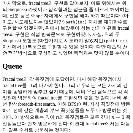
마지막으로, fractal tree의 구현을 알아보자. 이를 위해서는 위
의 Sierpinski 카펫이나 삼각형과는 접근을 좀 다르게 해야하는
데, 선분 등은
자체에서 구현을 해야 하기 때문이다. (아
Shape
마도, 시도해보지는 않았지만)
자체를 재귀함수로
path(in:)
구현할 수 있겠지만, 위에서 보았듯이 성능 상의 이유로 fractal
tree의 구현은 직접 반복문으로 구현하였다. 사실, 위의 두
Sierpinski 도형도 (마찬가지로 시도하지 않았지만)
path(in:)
자체에서 반복문으로 구현할 수 있을 것이다. 다만 애초의
선
언적인
방식으로 구성하고 싶었던 목적과는 맞지 않을 뿐이다.
Queue
Fractal tree의 각 꼭짓점에 도달하면, 다시 해당 꼭짓점에서
fractal tree를 그려 나가야 한다. 그리고 우리는 모든 가지의 깊
이를 동일하게 맞추고 싶기 때문에, 너비 우선 탐색으로 각 꼭
짓점에 방문하여 fractal tree를 구현하면 좋을 것 같다. 너비 우
선 탐색(breadth-first search, 이하 BFS)이란, 자식 꼭짓점에 방문
하기 전에 같은 계층의 부모 꼭짓점들을 모두 다 방문하는 것
n
n
+
1
이다. 이 방식으로는 깊이
n
의 꼭짓점들은 모두 깊이
n
꼭
+
짓점들보다 먼저 방문하게 된다. 예컨대 fractal tree에서는 다음
과 같은 순서로 방문하는 것이다:
1