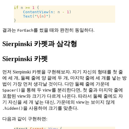
if
 n 
>=
 1
 {
    ContentView
(
n
: n 
-
 1
)
    Text
(
"
\(
n
)
"
)
}
결과는
를 썼을 때와 완전히 동일하다.
ForEach
Sierpinski 카펫과 삼각형
Sierpinski 카펫
먼저 Sierpinski 카펫을 구현해보자. 자기 자신의 형태를 첫 줄
에 세 개, 둘째 줄에 양 끝에 두 개, 마지막 줄에 세 개를 넣는 방
법이 가장 먼저 생각날 것이다. 다만 둘째 줄에 가운데
을 통해 두 view를 분리한다면, 첫 줄과 마지막 줄에
Spacer()
포함된 view와 크기가 다르게 나온다. 따라서 둘째 줄에도 자
기 자신을 세 개 넣는 대신, 가운데의 view는 보이지 않게
을 사용하여 크기를 맞춘다.
.hidden()
다음과 같이 구현하면:
struct
 Carpet
: 
View 
{