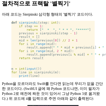
절차적으로 프랙탈 '별찍기'
아래 코드는 Sierpinski 삼각형 형태의 '별찍기' 코드이다.
def
 sierpinski
(step: 
int
):
    if
 step 
==
 1
:
        return
 [
"  *  "
, 
" * * "
, 
"*****"
]
    previous 
=
 sierpinski(step 
-
 1
)
    result 
=
 []
    mid 
=
 len
(previous[
0
]) 
//
 2
 +
 1
    for
 i 
in
 range
(mid):
        result.append(
" "
 *
 mid 
+
 previous[i] 
+
 " 
    for
 i 
in
 range
(mid, 
2
 *
 mid):
        result.append(previous[i 
%
 mid] 
+
 " "
 +
 pr
    return
 result
m 
=
 int
(
input
())
for
 line 
in
 sierpinski(m):
    print
(line)
Python을 모르더라도 Swift를 안다면 읽는데 무리가 없을 간단
한 코드이다. (SwiftUI 글에 왜 Python 코드냐면, 이미 필자가
Python 2로 예전에 짜둔 것이 있어서 그냥 Python 3로 옮겨왔
다.) 위 코드에 4를 입력으로 주면 아래와 같이 출력된다: