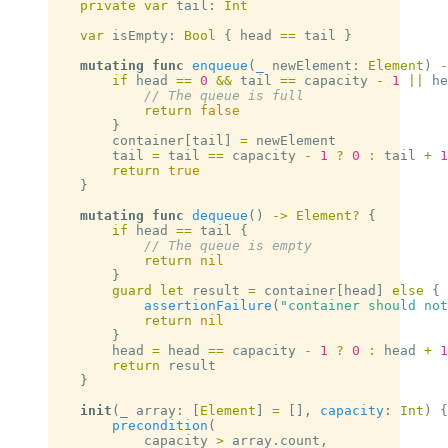
    private
 var
 tail: 
Int
    var
 isEmpty: 
Bool
 { head 
==
 tail }
    mutating
 func
 enqueue
(
_
 newElement: 
Element
) 
-
        if
 head 
==
 0
 &&
 tail 
==
 capacity 
-
 1
 ||
 he
            // The queue is full
            return
 false
        }
        container[tail] 
=
 newElement
        tail 
=
 tail 
==
 capacity 
-
 1
 ?
 0
 :
 tail 
+
 1
        return
 true
    }
    mutating
 func
 dequeue
() 
->
 Element?
 {
        if
 head 
==
 tail {
            // The queue is empty
            return
 nil
        }
        guard
 let
 result 
=
 container[head] 
else
 {
            assertionFailure
(
"container should not
            return
 nil
        }
        head 
=
 head 
==
 capacity 
-
 1
 ?
 0
 :
 head 
+
 1
        return
 result
    }
    init
(
_
 array: [
Element
] 
=
 [], 
capacity
: 
Int
) {
        precondition
(
            capacity 
>
 array.count,