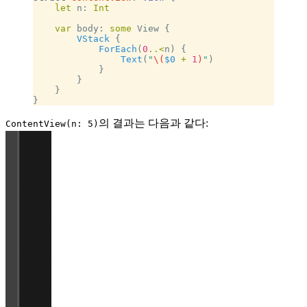
    let
 n: 
Int
    var
 body: 
some
 View {
        VStack
 {
            ForEach
(
0
..<
n) {
                Text
(
"
\(
$0
 +
 1
)
"
)
            }
        }
    }
}
의 결과는 다음과 같다:
ContentView(n: 5)