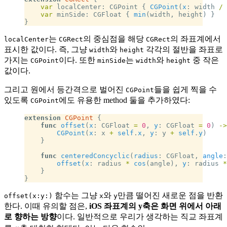
    var
 localCenter: CGPoint { 
CGPoint
(
x
: width 
/
 
    var
 minSide: CGFloat { 
min
(width, height) }
}
는
의 중심점을 해당
의 좌표계에서
localCenter
CGRect
CGRect
표시한 값이다. 즉, 그냥
와
각각의 절반을 좌표로
width
height
가지는
이다. 또한
는
와
중 작은
CGPoint
minSide
width
height
값이다.
그리고 원에서 등간격으로 벌어진
들을 쉽게 찍을 수
CGPoint
있도록
에도 유용한 method 둘을 추가하였다:
CGPoint
extension
 CGPoint
 {
    func
 offset
(
x
: CGFloat 
=
 0
, 
y
: CGFloat 
=
 0
) 
->
        CGPoint
(
x
: x 
+
 self
.
x
, 
y
: y 
+
 self
.
y
)
    }
    func
 centeredConcyclic
(
radius
: CGFloat, 
angle
:
        offset
(
x
: radius 
*
 cos
(angle), 
y
: radius 
*
    }
}
함수는 그냥
와
만큼 떨어진 새로운 점을 반환
offset(x:y:)
x
y
한다. 이때 유의할 점은,
iOS 좌표계의 y축은 화면 위에서 아래
로 향하는 방향
이다. 일반적으로 우리가 생각하는 직교 좌표계