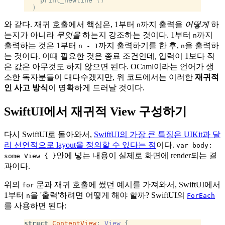
    print_newline 
()
  )
와 같다. 재귀 호출에서 핵심은, 1부터
까지 출력을
어떻게
하
n
는지가 아니라
무엇을
하는지 강조하는 것이다. 1부터
까지
n
출력하는 것은 1부터
까지 출력하기를 한 후,
을 출력하
n - 1
n
는 것이다. 이때 필요한 것은 종료 조건인데, 입력이 1보다 작
은 값은 아무것도 하지 않으면 된다. OCaml이라는 언어가 생
소한 독자분들이 대다수겠지만, 위 코드에서는 이러한
재귀적
인 사고 방식
이 명확하게 드러날 것이다.
SwiftUI에서 재귀적 View 구성하기
다시 SwiftUI로 돌아와서,
SwiftUI의 가장 큰 특징은 UIKit과 달
리 선언적으로 layout을 정의할 수 있다는 점
이다.
var body:
안에 넣는 내용이 실제로 화면에 render되는 결
some View { }
과이다.
위의
문과 재귀 호출에 썼던 예시를 가져와서, SwiftUI에서
for
1부터
을 '출력'하려면 어떻게 해야 할까? SwiftUI의
n
ForEach
를 사용하면 된다:
struct
 ContentView
: 
View 
{