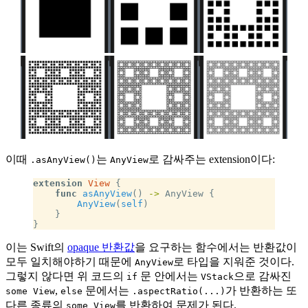
이때
는
로 감싸주는 extension이다:
.asAnyView()
AnyView
extension
 View
 {
    func
 asAnyView
() 
->
 AnyView {
        AnyView
(
self
)
    }
}
이는 Swift의
opaque 반환값
을 요구하는 함수에서는 반환값이
모두 일치해야하기 때문에
로 타입을 지워준 것이다.
AnyView
그렇지 않다면 위 코드의
문 안에서는
으로 감싸진
if
VStack
,
문에서는
가 반환하는 또
some View
else
.aspectRatio(...)
다른 종류의
를 반환하여 문제가 된다.
some View