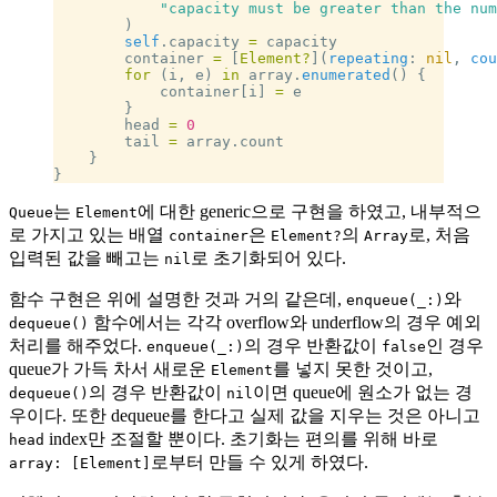
            "capacity must be greater than the num
        )
        self
.capacity 
=
 capacity
        container 
=
 [
Element?
](
repeating
: 
nil
, 
cou
        for
 (i, e) 
in
 array.
enumerated
() {
            container[i] 
=
 e
        }
        head 
=
 0
        tail 
=
 array.count
    }
}
는
에 대한 generic으로 구현을 하였고, 내부적으
Queue
Element
로 가지고 있는 배열
은
의
로, 처음
container
Element?
Array
입력된 값을 빼고는
로 초기화되어 있다.
nil
함수 구현은 위에 설명한 것과 거의 같은데,
와
enqueue(_:)
함수에서는 각각 overflow와 underflow의 경우 예외
dequeue()
처리를 해주었다.
의 경우 반환값이
인 경우
enqueue(_:)
false
queue가 가득 차서 새로운
를 넣지 못한 것이고,
Element
의 경우 반환값이
이면 queue에 원소가 없는 경
dequeue()
nil
우이다. 또한 dequeue를 한다고 실제 값을 지우는 것은 아니고
index만 조절할 뿐이다. 초기화는 편의를 위해 바로
head
로부터 만들 수 있게 하였다.
array: [Element]