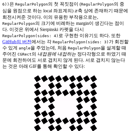
은
의 첫 꼭짓점이 (
의 중
6))
RegularPolygon
RegularPolygon
x
심을 원점으로 하는 local 좌표계의)
x
축 상에 존재하기 때문에
회전시켜준 것이다. 이의 유용한 부작용으로는,
의 크기에 비례하는 margin이 생긴다는 점이
RegularPolygon
다. 이것은 위에서 Sierpinski 카펫을 다시
로 구현한 이유기도 하다. 또한
RegularPolygon(sides: 4)
GitHub의 버전
에서는 각
가 회전할
RegularPolygon(sides: 3)
수 있게
을 주었는데, 처음
을 설계할 때
angle
RegularPolygon
주어진
의
내접원에 내접하는
정다각형으로 하였기 때
CGRect
문에 회전하여도 서로 겹치지 않게 된다. 서로 겹치지 않는다
는 것은 아래 GIF를 통해 확인할 수 있다: