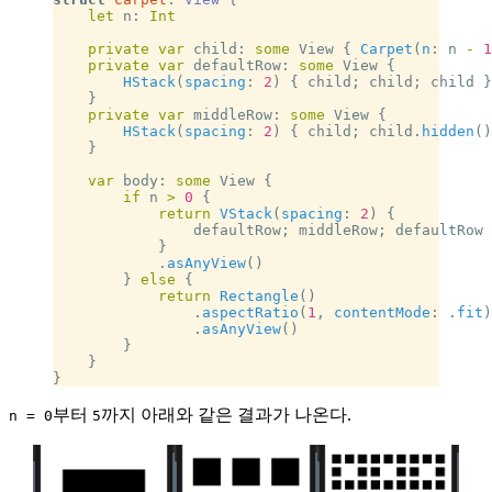
    let
 n: 
Int
    private
 var
 child: 
some
 View { 
Carpet
(
n
: n 
-
 1
    private
 var
 defaultRow: 
some
 View {
        HStack
(
spacing
: 
2
) { child; child; child }
    }
    private
 var
 middleRow: 
some
 View {
        HStack
(
spacing
: 
2
) { child; child.
hidden
()
    }
    var
 body: 
some
 View {
        if
 n 
>
 0
 {
            return
 VStack
(
spacing
: 
2
) {
                defaultRow; middleRow; defaultRow
            }
            .
asAnyView
()
        } 
else
 {
            return
 Rectangle
()
                .
aspectRatio
(
1
, 
contentMode
: .
fit
)
                .
asAnyView
()
        }
    }
}
부터
까지 아래와 같은 결과가 나온다.
n = 0
5