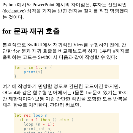
Python 예시와 PowerPoint 예시의 차이점은, 후자는 선언적인
(declarative) 성격을 가지는 반면 전자는 절차를 직접 명령했다
는 것이다.
for 문과 재귀 호출
본격적으로 SwiftUI에서 재귀적인 View를 구현하기 전에, 간
단한
문과 재귀 호출을 비교해보도록 하자. 1부터
까지를
for
n
출력하는 코드는 Swift에서 다음과 같이 작성할 수 있다:
for
 i 
in
 1
...
n {
    print
(i)
}
여기에 작성하기 민망할 정도로 간단한 코드이긴 하지만,
OCaml과 같은 함수형 언어에서는 (물론
문이 있기는 하지
for
만 제한적이다) 보통 이런 간단한 작업을 포함한 모든 반복을
재귀 함수로 처리한다. 간단히 써보면,
let
 rec
 loop
 n
 =
  if
 n 
<
 1
 then
 ()
 else
 (
    loop 
(
n 
-
 1
)
;
    print_int n
;