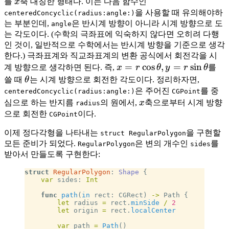
x
를
x
축 대칭한 형태다. 이는 다음 함수인
을 사용할 때 유의해야하
centeredConcyclic(radius:angle:)
는 부분인데,
은 반시계 방향이 아니라 시계 방향으로 도
angle
는 각도이다. (수학의 극좌표에 익숙하지 않다면 오히려 다행
인 것이, 일반적으로 수학에서는 반시계 방향을 기준으로 생각
한다.) 극좌표계와 직교좌표계의 변환 공식에서 회전각을 시
x = r
=
cos
,
=
sin
계 방향으로 생각하면 된다. 즉,
x
r
θ
y
r
θ
를
\cos
\theta
쓸 때
θ
는 시계 방향으로 회전한 각도이다. 정리하자면,
\theta,
은 주어진
를 중
centeredConcyclic(radius:angle:)
CGPoint
y = r
x
심으로 하는 반지름
의 원에서,
x
축으로부터 시계 방향
radius
\sin
으로 회전한
이다.
CGPoint
\theta
이제 정다각형을 나타내는
을 구현할
struct RegularPolygon
모든 준비가 되었다.
은 변의 개수인
를
RegularPolygon
sides
받아서 만들도록 구현한다:
struct
 RegularPolygon
: 
Shape 
{
    var
 sides: 
Int
    func
 path
(
in
 rect: CGRect) 
->
 Path {
        let
 radius 
=
 rect.
minSide
 /
 2
        let
 origin 
=
 rect.
localCenter
        var
 path 
=
 Path
()