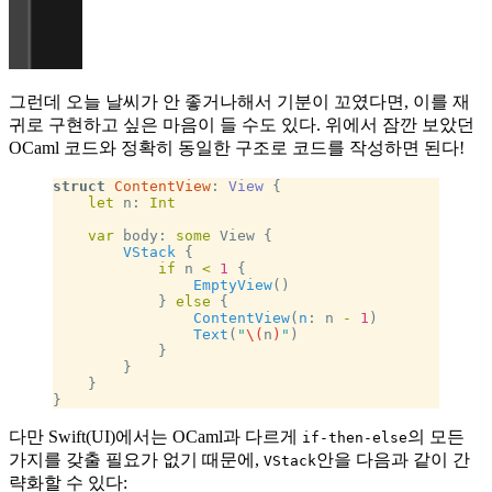
그런데 오늘 날씨가 안 좋거나해서 기분이 꼬였다면, 이를 재
귀로 구현하고 싶은 마음이 들 수도 있다. 위에서 잠깐 보았던
OCaml 코드와 정확히 동일한 구조로 코드를 작성하면 된다!
struct
 ContentView
: 
View 
{
    let
 n: 
Int
    var
 body: 
some
 View {
        VStack
 {
            if
 n 
<
 1
 {
                EmptyView
()
            } 
else
 {
                ContentView
(
n
: n 
-
 1
)
                Text
(
"
\(
n
)
"
)
            }
        }
    }
}
다만 Swift(UI)에서는 OCaml과 다르게
의 모든
if-then-else
가지를 갖출 필요가 없기 때문에,
안을 다음과 같이 간
VStack
략화할 수 있다: