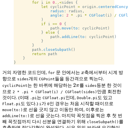
        for
 i 
in
 0
..<
sides {
            let
 cyclicPoint 
=
 origin.
centeredConcy
                radius
: radius,
                angle
: 
2
 *
 .pi 
*
 CGFloat
(i) 
/
 CGFl
            )
            if
 i 
==
 0
 {
                path.
move
(
to
: cyclicPoint)
            } 
else
 {
                path.
addLine
(
to
: cyclicPoint)
            }
        }
        path.
closeSubpath
()
        return
 path
    }
}
x
거의 자명한 코드인데,
문 안에서는
x
축에서부터 시계 방
for
향으로
개의
들을 등간격으로 찍는다.
sides
CGPoint
2\pi
2
는 한 바퀴에 해당하는
π
를
등분 한 것이
cyclicPoint
sides
므로
만큼 회전한
2 * .pi * CGFloat(i) / CGFloat(sides)
것이다. (이때
는
인데,
도 있고
.pi
CGFloat.pi
Double.pi
도 있다.)
가
인 경우는 처음 시작할 때이므로
Float.pi
i
0
로 선을 긋지 않고 이동만 하며, 이후로는
move(to:)
로 선을 긋는다. 마지막 꼭짓점을 찍은 후 첫 번
addLine(to:)
째 꼭짓점까지 다시 선분을 연결하기 위해
를
closeSubpath()
호출하면 정다각형이 완성된다. 실은 위의 보라색 오각형이